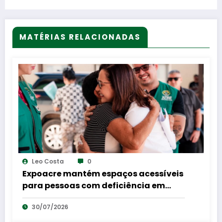
às 8h30, o programa Shane Hui – A Voz da
Aldeia.
MATÉRIAS RELACIONADAS
Leo Costa
0
Expoacre mantém espaços acessíveis
para pessoas com deficiência em
shows e rodeios
30/07/2026