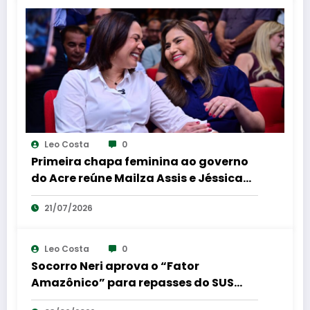
Leo Costa
0
Primeira chapa feminina ao governo
do Acre reúne Mailza Assis e Jéssica
Sales em coletiva de imprensa
21/07/2026
Leo Costa
0
Socorro Neri aprova o “Fator
Amazônico” para repasses do SUS
para a região Norte