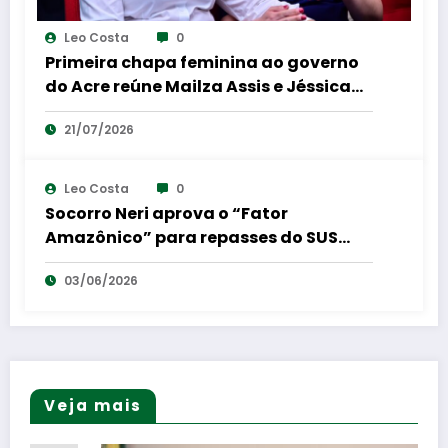
Leo Costa
0
Primeira chapa feminina ao governo
do Acre reúne Mailza Assis e Jéssica
Sales em coletiva de imprensa
21/07/2026
Leo Costa
0
Socorro Neri aprova o “Fator
Amazônico” para repasses do SUS
para a região Norte
03/06/2026
Veja mais