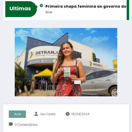
s e rodeios
Primeira chapa feminina ao governo do Acre reúne
Ultimas
Acre
Acre
Leo Costa
18/04/2024
0 Comentários