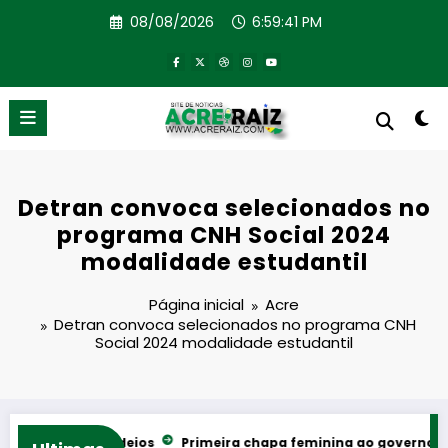
Pular
08/08/2026
6:59:42 PM
para
o
conteúdo
Detran convoca selecionados no
programa CNH Social 2024
modalidade estudantil
Página inicial
Acre
Detran convoca selecionados no programa CNH
Social 2024 modalidade estudantil
 shows e rodeios
Primeira chapa feminina ao governo do Acre 