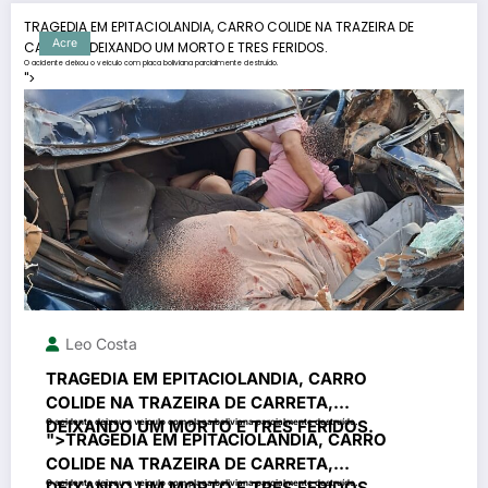
TRAGEDIA EM EPITACIOLANDIA, CARRO COLIDE NA TRAZEIRA DE
Acre
CARRETA, DEIXANDO UM MORTO E TRES FERIDOS.
O acidente deixou o veiculo com placa boliviana parcialmente destruído.
">
Leo Costa
TRAGEDIA EM EPITACIOLANDIA, CARRO
COLIDE NA TRAZEIRA DE CARRETA,
DEIXANDO UM MORTO E TRES FERIDOS.
O acidente deixou o veiculo com placa boliviana parcialmente destruído.
">
TRAGEDIA EM EPITACIOLANDIA, CARRO
COLIDE NA TRAZEIRA DE CARRETA,
DEIXANDO UM MORTO E TRES FERIDOS.
O acidente deixou o veiculo com placa boliviana parcialmente destruído.