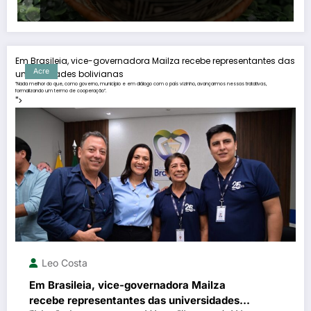
Em Brasileia, vice-governadora Mailza recebe representantes das
Acre
universidades bolivianas
“Nada melhor do que, como governo, município e em diálogo com o país vizinho, avançarmos nessas tratativas,
formalizando um termo de cooperação”.
">
Leo Costa
Em Brasileia, vice-governadora Mailza
recebe representantes das universidades