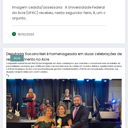
ampliam ações de extensão, inovação e
Imagem cedida/assessoria A Universidade Federal
inclusão
do Acre (UFAC) recebeu, nesta segunda-feira, 8, um c
onjunto…
10/12/2025
Deputada Socorro Neri é homenageada em duas celebrações de
Acre
reconhecimento no Acre
A deputada federal Socorro Neri foi homenageada em duas celebrações que marcaram o reconhecimento ao trabalho de
personalidades acreanas que contribuem para o desenvolvimento do estado. Em eventos distintos, a parlamentar recebeu
o Prêmio Destaques do Ano e foi reconhecida pelo governo estadual durante o Prêmio de Comunicação, reforçando sua
atuação comprometida com o bem coletivo.
">