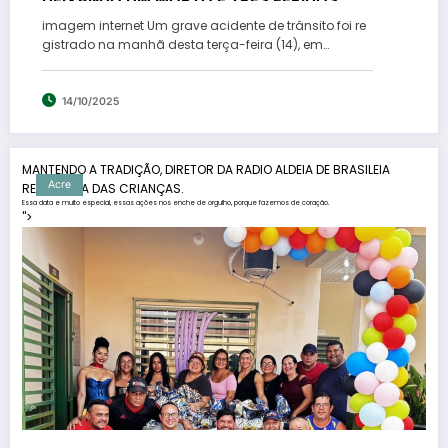
imagem internet Um grave acidente de trânsito foi re
gistrado na manhã desta terça-feira (14), em…
14/10/2025
MANTENDO A TRADIÇÃO, DIRETOR DA RADIO ALDEIA DE BRASILEIA
Acre
REALIZA DIA DAS CRIANÇAS.
Essa data e muito especial, essas ações nos enche de orgulho, porque fazemos de coração.
">