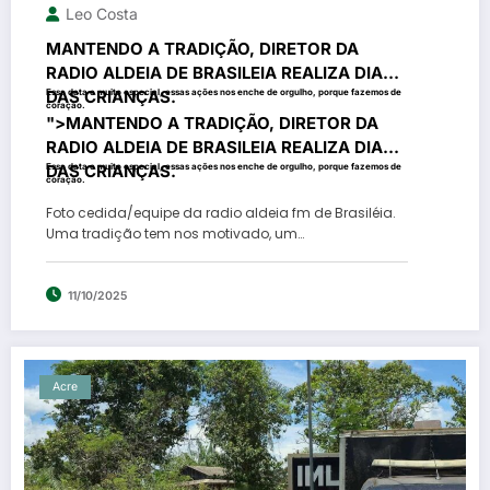
Leo Costa
MANTENDO A TRADIÇÃO, DIRETOR DA
RADIO ALDEIA DE BRASILEIA REALIZA DIA
DAS CRIANÇAS.
Essa data e muito especial, essas ações nos enche de orgulho, porque fazemos de
coração.
">
MANTENDO A TRADIÇÃO, DIRETOR DA
RADIO ALDEIA DE BRASILEIA REALIZA DIA
DAS CRIANÇAS.
Essa data e muito especial, essas ações nos enche de orgulho, porque fazemos de
coração.
Foto cedida/equipe da radio aldeia fm de Brasiléia.
Uma tradição tem nos motivado, um…
11/10/2025
Acre