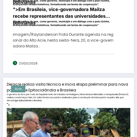
bolivianas
“Nada melhor do que, como governo, município e em diálogo com o país vizinho,
avançarmos nessas tratativas, formalizando um termo de cooperação”.
">
Em Brasileia, vice-governadora Mailza
recebe representantes das universidades
bolivianas
“Nada melhor do que, como governo, município e em diálogo com o país vizinho,
avançarmos nessas tratativas, formalizando um termo de cooperação”.
imagem/Raylanderson Frota Durante agenda na reg
ional do Alto Acre, nesta sexta-feira, 20, a vice-govern
adora Mailza…
21/03/2026
Deracre realiza visita técnica e inicia etapa preliminar para nova
Acre
ponte entre Epitaciolândia e Brasileia
O governo do Acre, por meio do Departamento de Estradas de Rodagem, Infraestrutura Hidroviária e Aeroportuária (Deracre),
realizou nesta terça-feira, 24, visita técnica aos pontos analisados para a construção da futura ponte na parte alta, que
deverá ligar Epitaciolândia a Brasileia.
">