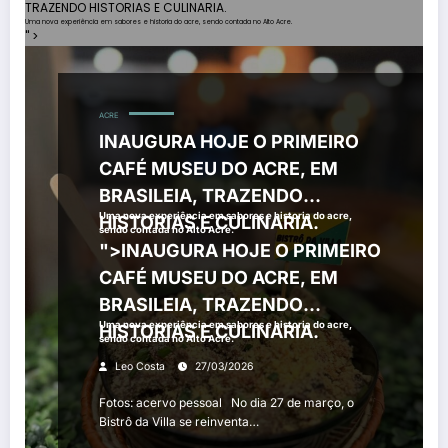
TRAZENDO HISTORIAS E CULINARIA.
Uma nova experiência em sabores e historia do acre, sendo contada no Alto Acre.
" >
ACRE
INAUGURA HOJE O PRIMEIRO
CAFÉ MUSEU DO ACRE, EM
BRASILEIA, TRAZENDO
Uma nova experiência em sabores e historia do acre,
HISTORIAS E CULINARIA.
sendo contada no Alto Acre.
">
INAUGURA HOJE O PRIMEIRO
CAFÉ MUSEU DO ACRE, EM
BRASILEIA, TRAZENDO
Uma nova experiência em sabores e historia do acre,
HISTORIAS E CULINARIA.
sendo contada no Alto Acre.
Leo Costa
27/03/2026
Fotos: acervo pessoal No dia 27 de março, o
Bistrô da Villa se reinventa…