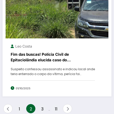
Leo Costa
Fim das buscas! Polícia Civil de
Epitaciolândia elucida caso do
desaparecimento do professor de danças
Suspeito confessou assassinato e indicou local onde
Regis.
teria enterrado o corpo da vítima; perícia foi…
01/10/2025
Paginação
1
2
3
11
…