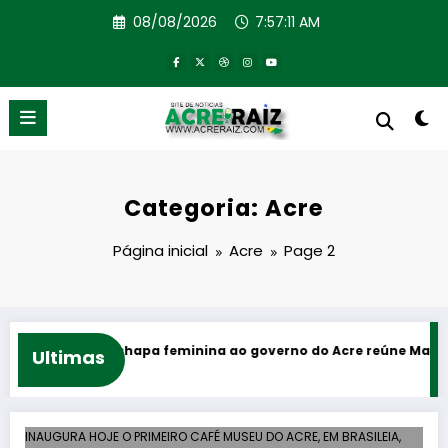
Pular
08/08/2026
7:57:13 AM
para
o
conteúdo
Categoria: Acre
Página inicial
Acre
Page 2
a feminina ao governo do Acre reúne Mailza Assis e Jéssica Sales
Ultimas
INAUGURA HOJE O PRIMEIRO CAFÉ MUSEU DO ACRE, EM BRASILEIA,