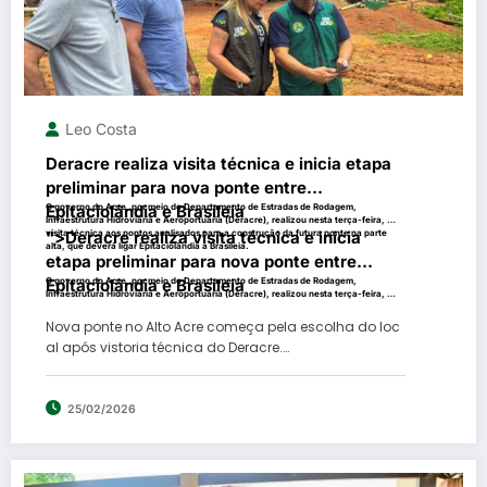
Leo Costa
Deracre realiza visita técnica e inicia etapa
preliminar para nova ponte entre
Epitaciolândia e Brasileia
O governo do Acre, por meio do Departamento de Estradas de Rodagem,
Infraestrutura Hidroviária e Aeroportuária (Deracre), realizou nesta terça-feira, 24,
visita técnica aos pontos analisados para a construção da futura ponte na parte
">
Deracre realiza visita técnica e inicia
alta, que deverá ligar Epitaciolândia a Brasileia.
etapa preliminar para nova ponte entre
Epitaciolândia e Brasileia
O governo do Acre, por meio do Departamento de Estradas de Rodagem,
Infraestrutura Hidroviária e Aeroportuária (Deracre), realizou nesta terça-feira, 24,
visita técnica aos pontos analisados para a construção da futura ponte na parte
alta, que deverá ligar Epitaciolândia a Brasileia.
Nova ponte no Alto Acre começa pela escolha do loc
al após vistoria técnica do Deracre.…
25/02/2026