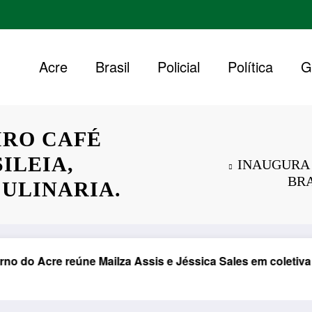
Acre
Brasil
Policial
Política
G
IRO CAFÉ
ILEIA,
INAUGURA 
BRA
CULINARIA.
e reúne Mailza Assis e Jéssica Sales em coletiva de impre