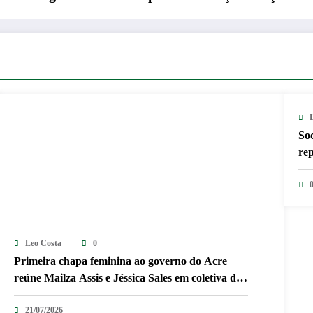
So
re
Leo Costa
0
Primeira chapa feminina ao governo do Acre
reúne Mailza Assis e Jéssica Sales em coletiva de
imprensa
21/07/2026