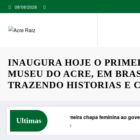
Pular
08/08/2026
para
o
conteúdo
INAUGURA HOJE O PRIME
MUSEU DO ACRE, EM BRAS
TRAZENDO HISTORIAS E 
s e rodeios
Primeira chapa feminina ao governo do Acr
Ultimas
Acre