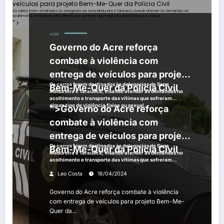
veículos para projeto Bem-Me-Quer da Polícia Civil
Os carros foram destinados às delegacias de Sena Madureira e Tarauacá, visando atender às demandas no
acolhimento e transporte das vítimas que sofreram algum tipo de violência física ou sexual.
" >
ACRE
Governo do Acre reforça
combate à violência com
entrega de veículos para projeto
Os carros foram destinados às delegacias de Sena
Bem-Me-Quer da Polícia Civil
Madureira e Tarauacá, visando atender às demandas no
acolhimento e transporte das vítimas que sofreram
algum tipo de violência física ou sexual.
">
Governo do Acre reforça
combate à violência com
entrega de veículos para projeto
Os carros foram destinados às delegacias de Sena
Bem-Me-Quer da Polícia Civil
Madureira e Tarauacá, visando atender às demandas no
acolhimento e transporte das vítimas que sofreram
algum tipo de violência física ou sexual.
Leo Costa
18/04/2024
Governo do Acre reforça combate à violência
com entrega de veículos para projeto Bem-Me-
Quer da…