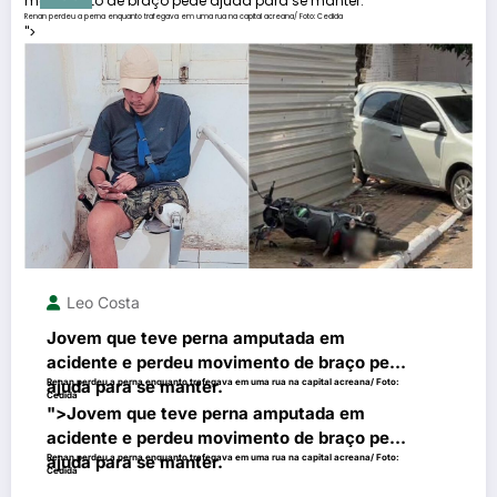
movimento de braço pede ajuda para se manter.
Renan perdeu a perna enquanto trafegava em uma rua na capital acreana/ Foto: Cedida
">
Leo Costa
Jovem que teve perna amputada em
acidente e perdeu movimento de braço pede
ajuda para se manter.
Renan perdeu a perna enquanto trafegava em uma rua na capital acreana/ Foto:
Cedida
">
Jovem que teve perna amputada em
acidente e perdeu movimento de braço pede
ajuda para se manter.
Renan perdeu a perna enquanto trafegava em uma rua na capital acreana/ Foto:
Cedida