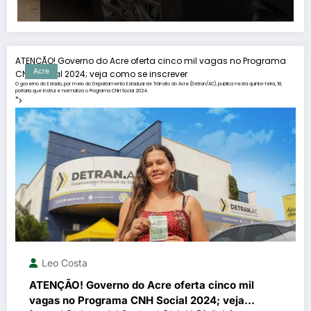
ATENÇÃO! Governo do Acre oferta cinco mil vagas no Programa
Acre
CNH Social 2024; veja como se inscrever
O governo do Estado, por meio do Departamento Estadual de Trânsito do Acre (Detran/AC), publica nesta quinta-feira, 18,
portaria que instrui e normatiza o Programa CNH Social 2024.
">
Leo Costa
ATENÇÃO! Governo do Acre oferta cinco mil
vagas no Programa CNH Social 2024; veja