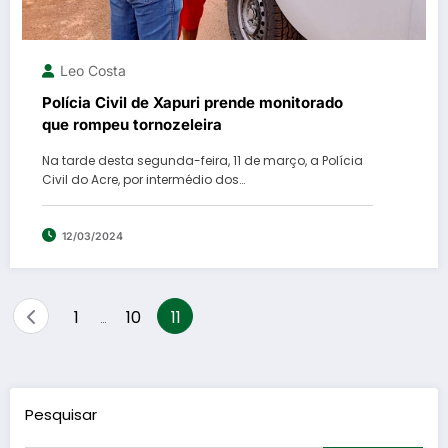
Leo Costa
Polícia Civil de Xapuri prende monitorado
que rompeu tornozeleira
Na tarde desta segunda-feira, 11 de março, a Polícia
Civil do Acre, por intermédio dos…
12/03/2024
Paginação
1
10
11
…
de
posts
Pesquisar