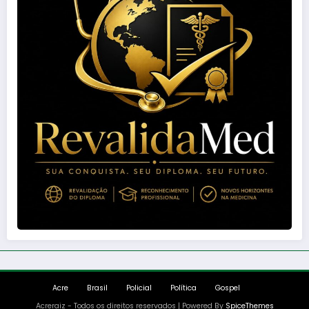
Acre
Brasil
Policial
Política
Gospel
Acreraiz - Todos os direitos reservados | Powered By
SpiceThemes