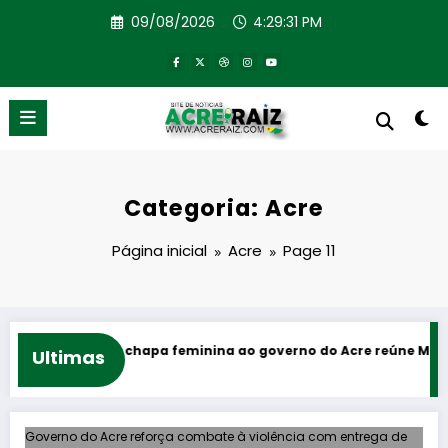
Pular
09/08/2026
4:29:32 PM
para
o
conteúdo
Categoria: Acre
Página inicial
Acre
Page 11
a chapa feminina ao governo do Acre reúne Mailza Assis e Jéssic
Ultimas
Governo do Acre reforça combate à violência com entrega de