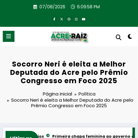
Pular
07/08/2026
6:09:58 PM
para
o
conteúdo
Socorro Neri é eleita a Melhor
Deputada do Acre pelo Prêmio
Congresso em Foco 2025
Página inicial
Política
Socorro Neri é eleita a Melhor Deputada do Acre pelo
Prêmio Congresso em Foco 2025
ows e rodeios
Primeira chapa feminina ao governo do Acre reú