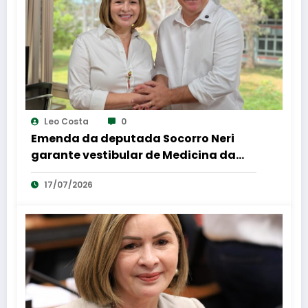
Leo Costa
0
Emenda da deputada Socorro Neri
garante vestibular de Medicina da
UFAC e amplia aplicação das provas
17/07/2026
para nove municípios do Acre