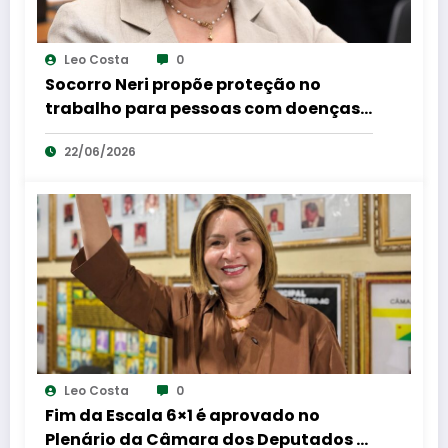
Leo Costa
0
Socorro Neri propõe proteção no
trabalho para pessoas com doenças
autoimunes ou crônicas, como lúpus e
22/06/2026
fibromialgia.
Leo Costa
0
Fim da Escala 6×1 é aprovado no
Plenário da Câmara dos Deputados e