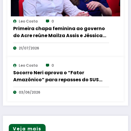
Leo Costa
0
Primeira chapa feminina ao governo
do Acre reúne Mailza Assis e Jéssica
Sales em coletiva de imprensa
21/07/2026
Leo Costa
0
Socorro Neri aprova o “Fator
Amazônico” para repasses do SUS
para a região Norte
03/06/2026
Veja mais