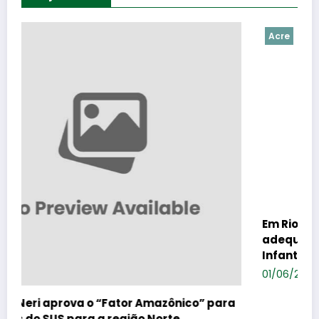
Acre
Em Rio Branco, Socorro Neri debate
adequação de PCCR à nova Lei da Educaçã
Infantil nesta terça-feira
01/06/2026
Leo Costa
o” para