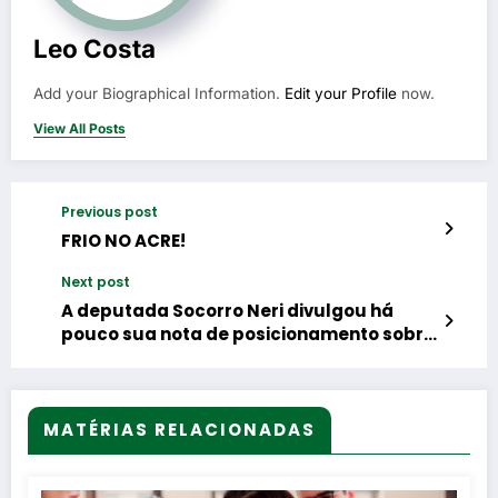
Leo Costa
Add your Biographical Information.
Edit your Profile
now.
View All Posts
Previous post
FRIO NO ACRE!
Next post
A deputada Socorro Neri divulgou há
pouco sua nota de posicionamento sobre
a questão da Escola Limoeiro e as
questões que ocorreram no dia de hoje
sobre o caso.
MATÉRIAS RELACIONADAS