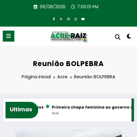
Pular
06/08/2026
7:00:02 PM
para
o
conteúdo
Reunião BOLPEBRA
Página inicial
Acre
Reunião BOLPEBRA
ws e rodeios
Primeira chapa feminina ao governo do Acre reún
Ultimas
Acre