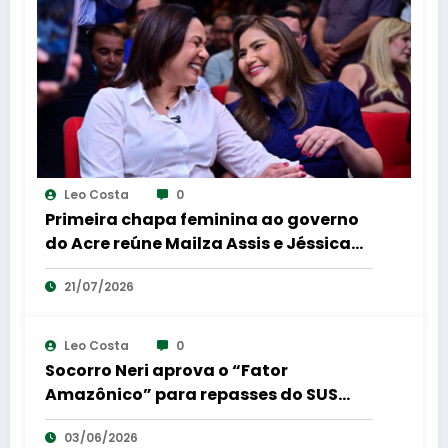
Leo Costa
0
Primeira chapa feminina ao governo
do Acre reúne Mailza Assis e Jéssica
Sales em coletiva de imprensa
21/07/2026
Leo Costa
0
Socorro Neri aprova o “Fator
Amazônico” para repasses do SUS
para a região Norte
03/06/2026