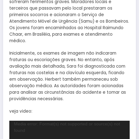
sofreram ferimentos graves. Moradores locais e
terceiros que passavam pelo local prestaram os
primeiros socorros e acionaram o Serviço de
Atendimento Móvel de Urgência (Samu) e os Bombeiros.
Os jovens foram encaminhados ao Hospital Raimundo
Chaar, em Brasiléia, para exames e atendimento
médico.
Inicialmente, os exames de imagem não indicaram
fraturas ou escoriações graves. No entanto, após
avaliação mais detalhada, Sara foi diagnosticada com
fraturas nas costelas e na clavícula esquerda, ficando
em observação. Herbert também permaneceu sob
observação médica. As autoridades foram acionadas
para analisar as circunstâncias do acidente e tomar as
providências necessárias.
veja video:
Tocador
Media error: Format(s) not supported or source(s) not
de
found
vídeo