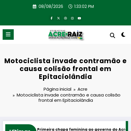
Pular
08/08/2026
1:33:02 PM
para
o
conteúdo
Motociclista invade contramão e
causa colisão frontal em
Epitaciolândia
Página inicial
Acre
Motociclista invade contramão e causa colisão
frontal em Epitaciolândia
rodeios
Primeira chapa feminina ao governo do Acre reúne Mai