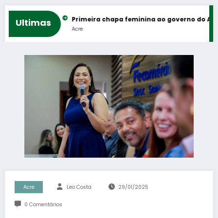
 rodeios
Primeira chapa feminina ao governo do Acre reúne Mai
Ultimas
Acre
Acre
Leo Costa
29/01/2025
0 Comentários