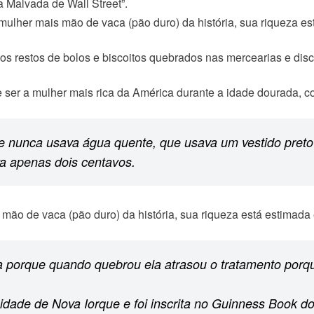
a Malvada de Wall Street”.
os restos de bolos e biscoitos quebrados nas mercearias e disc
 ser a mulher mais rica da América durante a idade dourada, 
ue nunca usava água quente, que usava um vestido pret
va apenas dois centavos.
a porque quando quebrou ela atrasou o tratamento porque
dade de Nova Iorque e foi inscrita no Guinness Book d