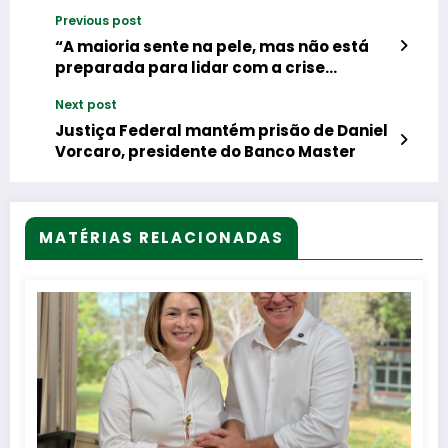
Previous post
“A maioria sente na pele, mas não está
preparada para lidar com a crise
climática”, diz Socorro Neri sobre
Next post
pesquisa que revela desconhecimento
da COP por 9 entre cada 10 estudantes
Justiça Federal mantém prisão de Daniel
Vorcaro, presidente do Banco Master
MATÉRIAS RELACIONADAS