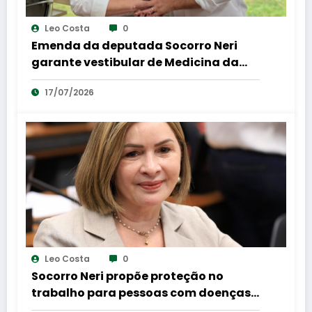
Leo Costa
0
Emenda da deputada Socorro Neri
garante vestibular de Medicina da
UFAC e amplia aplicação das provas
17/07/2026
para nove municípios do Acre
Leo Costa
0
Socorro Neri propõe proteção no
trabalho para pessoas com doenças
autoimunes ou crônicas, como lúpus e