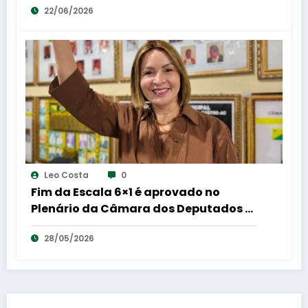
22/06/2026
fibromialgia.
Leo Costa
0
Fim da Escala 6×1 é aprovado no
Plenário da Câmara dos Deputados e
Socorro Neri celebra: “mais dignidade
28/05/2026
para o trabalhador brasileiro”