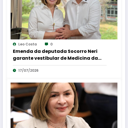
Leo Costa
0
Emenda da deputada Socorro Neri
garante vestibular de Medicina da
UFAC e amplia aplicação das provas
17/07/2026
para nove municípios do Acre