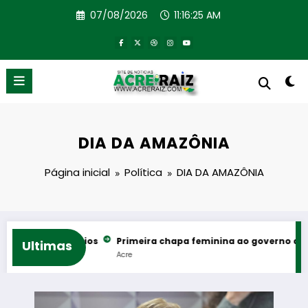
Pular
07/08/2026
11:16:26 AM
para
o
conteúdo
DIA DA AMAZÔNIA
Página inicial
Política
DIA DA AMAZÔNIA
ows e rodeios
Primeira chapa feminina ao governo do Acre reú
Ultimas
Acre