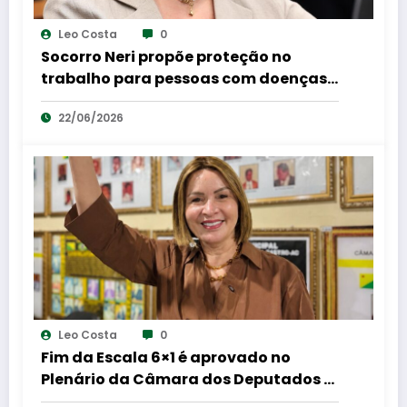
Leo Costa
0
Socorro Neri propõe proteção no
trabalho para pessoas com doenças
autoimunes ou crônicas, como lúpus e
22/06/2026
fibromialgia.
Leo Costa
0
Fim da Escala 6×1 é aprovado no
Plenário da Câmara dos Deputados e
Socorro Neri celebra: “mais dignidade