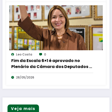
Leo Costa
0
Fim da Escala 6×1 é aprovado no
Plenário da Câmara dos Deputados e
Socorro Neri celebra: “mais dignidade
28/05/2026
para o trabalhador brasileiro”
Veja mais