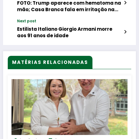
FOTO: Trump aparece com hematoma na
mão; Casa Branca fala em irritação na
pele causada por aspirina e excesso de
Next post
cumprimentos
Estilista Italiano Giorgio Armani morre
aos 91 anos de idade
MATÉRIAS RELACIONADAS