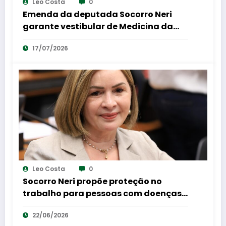
Leo Costa
0
Emenda da deputada Socorro Neri
garante vestibular de Medicina da
UFAC e amplia aplicação das provas
17/07/2026
para nove municípios do Acre
Leo Costa
0
Socorro Neri propõe proteção no
trabalho para pessoas com doenças
autoimunes ou crônicas, como lúpus e
22/06/2026
fibromialgia.