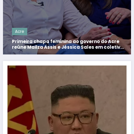
Acre
inina ao governo do Acre
Socorro Neri aprova
e Jéssica Sales em coletiva
repasses do SUS par