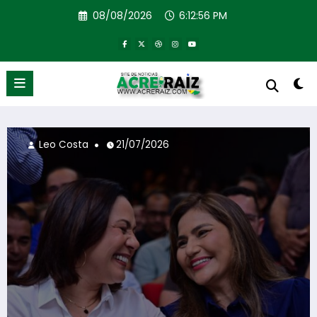
Pular
08/08/2026
6:12:57 PM
para
o
conteúdo
7/2026
Leo Costa
03/06