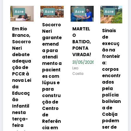
e
Acre
Acre
Acre
Acre
Socorro
io
MARTEL
Sinais
Neri
co,
O
UM
de
garante
rro
BATIDO,
SONHO
execuç
emend
PONTA
QUE
ão na
a para
ate
VIRADA!
COMEÇ
fronteir
atendi
qua
A A SAIR
31/05/2026
a:
mento a
de
DO
Leo
corpos
pacient
R à
Costa
PAPEL:
encontr
es com
 Lei
RESTAU
ados
lúpus e
RANTE
pela
para
caç
UNIVERS
polícia
constru
ITÁRIO
bolivian
ção de
ntil
TRANSF
a de
Centro
ta
ORMA A
Cobija
de
a-
REALIDA
podem
Referên
a
DE DE
ser de
cia em