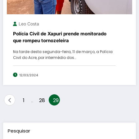
Leo Costa
Polícia Civil de Xapuri prende monitorado
que rompeu tornozeleira
Na tarde desta segunda-feira, 11 de março, a Polícia
Civil do Acre, por intermédio dos…
12/03/2024
Paginação
1
28
29
…
de
posts
Pesquisar